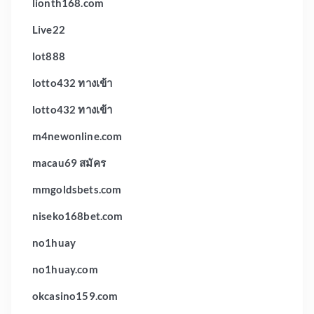
lionth168.com
Live22
lot888
lotto432 ทางเข้า
lotto432 ทางเข้า
m4newonline.com
macau69 สมัคร
mmgoldsbets.com
niseko168bet.com
no1huay
no1huay.com
okcasino159.com