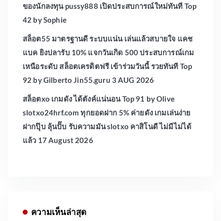
ของนักลงทุน pussy888 เปิดประสบการณ์ใหม่ทันที Top
42 by Sophie
สล็อต55 มาตรฐานดี ระบบแน่น เล่นแล้วสบายใจ แคช
แบค ยิงปลารับ 10% แจกวันเกิด 500 ประสบการณ์เกม
เหนือระดับ สล็อตเครดิตฟรี เข้าร่วมวันนี้ รวยทันที Top
92 by Gilberto Jin55.guru 3 AUG 2026
สล็อตxo เกมดัง ได้ตังค์แน่นอน Top 91 by Olive
slotxo24hrf.com ทุกยอดฝาก 5% ค่ายดัง เกมเล่นง่าย
ฝากปุ๊บ ลุ้นปั๊บ รับความมัน slotxo คาสิโนดี ไม่มีไม่ได้
แล้ว 17 August 2026
ความเห็นล่าสุด