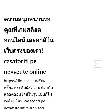
Skip
to
content
ความสนุกสนานรอ
คุณที่เกมสล็อต
ออนไลน์และคาสิโน
เว็บตรงของเรา!
casatoriti pe
nevazute online
https://clicksud.us เตรียม
พร้อมที่จะสัมผัสความสนุกกับ
สล็อตออนไลน์ในรูปแบบที่ไม่
เหมือนใคร! casatoriti pe
nevazute ultimul episod