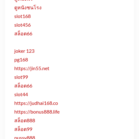
ดูหนังชนโรง
slot168
slot456
สล็อต66
joker 123
pg168
https://jin55.net
slot99
สล็อต66
slot44
https://judhai168.co
https://bonus888.life
สล็อต888
สล็อต99
pussy888