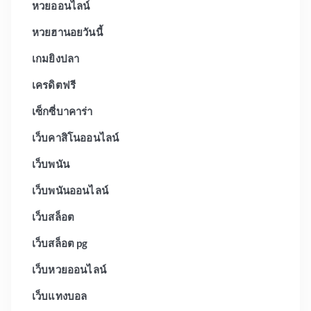
หวยออนไลน์
หวยฮานอยวันนี้
เกมยิงปลา
เครดิตฟรี
เซ็กซี่บาคาร่า
เว็บคาสิโนออนไลน์
เว็บพนัน
เว็บพนันออนไลน์
เว็บสล็อต
เว็บสล็อต pg
เว็บหวยออนไลน์
เว็บแทงบอล