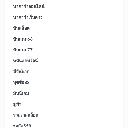
บาคาร่าออนไลน์
บาคาร่าเว็บตรง
ปั่นสล็อต
ปั่นแตก66
ปั่นแตก77
พนันออนไลน์
พีจีสล็อต
พุซซี่888
มันนี่เกม
ยูฟ่า
รวมเกมสล็อต
รอยัล558