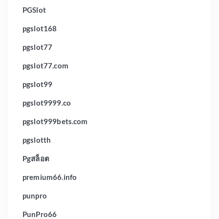
PGSlot
pgslot168
pgslot77
pgslot77.com
pgslot99
pgslot9999.co
pgslot999bets.com
pgslotth
Pgสล็อต
premium66.info
punpro
PunPro66