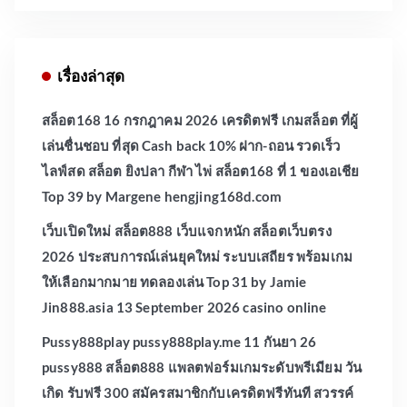
เรื่องล่าสุด
สล็อต168 16 กรกฎาคม 2026 เครดิตฟรี เกมสล็อต ที่ผู้
เล่นชื่นชอบ ที่สุด Cash back 10% ฝาก-ถอน รวดเร็ว
ไลฟ์สด สล็อต ยิงปลา กีฬา ไพ่ สล็อต168 ที่ 1 ของเอเชีย
Top 39 by Margene hengjing168d.com
เว็บเปิดใหม่ สล็อต888 เว็บแจกหนัก สล็อตเว็บตรง
2026 ประสบการณ์เล่นยุคใหม่ ระบบเสถียร พร้อมเกม
ให้เลือกมากมาย ทดลองเล่น Top 31 by Jamie
Jin888.asia 13 September 2026 casino online
Pussy888play pussy888play.me 11 กันยา 26
pussy888 สล็อต888 แพลตฟอร์มเกมระดับพรีเมียม วัน
เกิด รับฟรี 300 สมัครสมาชิกกับเครดิตฟรีทันที สวรรค์