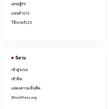
เศรษฐี99
แพนด้า555
โจ๊กเกอร์123
นิยาม
เข้าสู่ระบบ
เข้าฟีด
แสดงความเห็นฟีด
WordPress.org