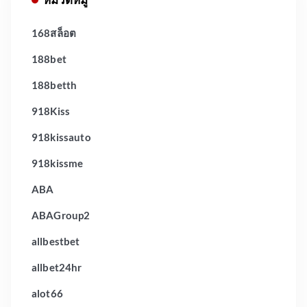
168สล็อต
188bet
188betth
918Kiss
918kissauto
918kissme
ABA
ABAGroup2
allbestbet
allbet24hr
alot66