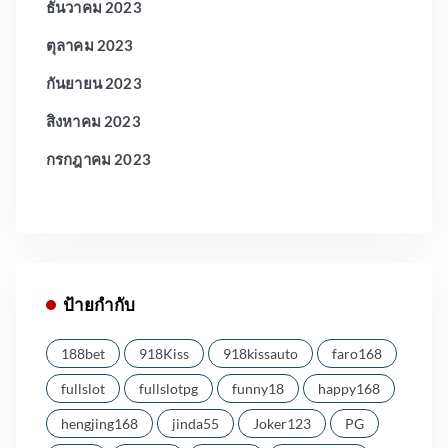
ธันวาคม 2023
ตุลาคม 2023
กันยายน 2023
สิงหาคม 2023
กรกฎาคม 2023
ป้ายกำกับ
188bet
918Kiss
918kissauto
faro168
fullslot
fullslotpg
funny18
happy168
hengjing168
jinda55
Joker123
PG