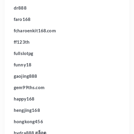
dr888
faro168
fcharoenkit168.com
ff123th
fullslotpg
funny18
gaojing888
gem99ths.com
happy168
hengjing168
hongkong456
hydra888 สล็อต