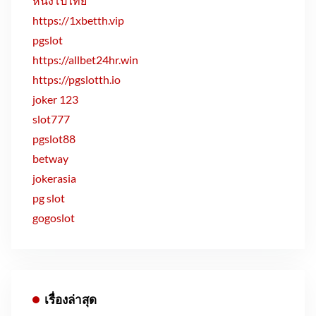
หนังโป๊ไทย
https://1xbetth.vip
pgslot
https://allbet24hr.win
https://pgslotth.io
joker 123
slot777
pgslot88
betway
jokerasia
pg slot
gogoslot
เรื่องล่าสุด