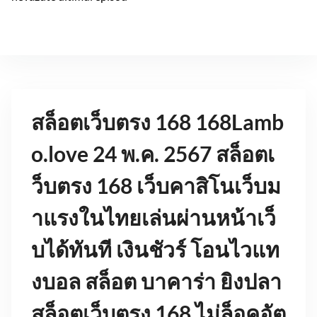
สล็อตเว็บตรง 168 168Lamb
o.love 24 พ.ค. 2567 สล็อตเ
ว็บตรง 168 เว็บคาสิโนเว็บม
าแรงในไทยเล่นผ่านหน้าเว็
บได้ทันที เงินชัวร์ โอนไวแท
งบอล สล็อต บาคาร่า ยิงปลา
สล็อตเว็บตรง 168 ไม่ล็อคอัต