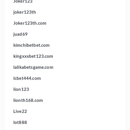
Joker123
joker123th
Joker123th.com
juad69
kimchibetbet.com
kingxxxbet123.com
lalikabetsgame.com
lcbet444.com
lion123
lionth168.com
Live22
lot888