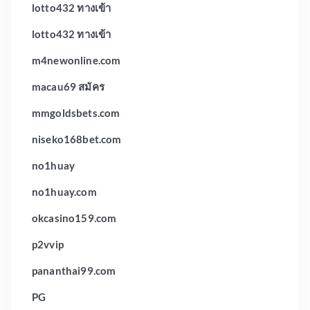
lotto432 ทางเข้า
lotto432 ทางเข้า
m4newonline.com
macau69 สมัคร
mmgoldsbets.com
niseko168bet.com
no1huay
no1huay.com
okcasino159.com
p2vvip
pananthai99.com
PG