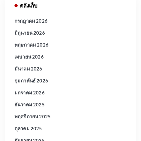
คลังเก็บ
กรกฎาคม 2026
มิถุนายน 2026
พฤษภาคม 2026
เมษายน 2026
มีนาคม 2026
กุมภาพันธ์ 2026
มกราคม 2026
ธันวาคม 2025
พฤศจิกายน 2025
ตุลาคม 2025
กันยายน 2025