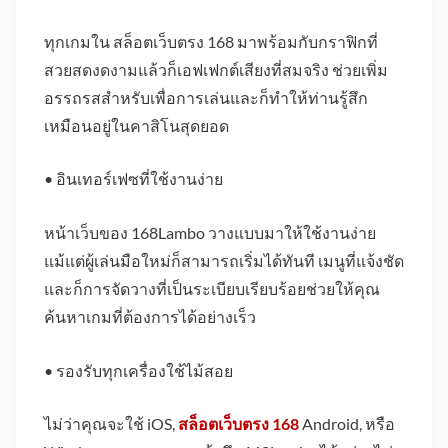
ทุกเกมใน สล็อตเว็บตรง 168 มาพร้อมกับกราฟิกที่
สวยสดงดงามแล้วก็เอฟเฟกต์เสียงที่สมจริง ช่วยเพิ่ม
อรรถรสสำหรับเพื่อการเล่นและก็ทำให้ท่านรู้สึก
เหมือนอยู่ในคาสิโนสุดยอด
• อินเทอร์เฟซที่ใช้งานง่าย
หน้าเว็บของ 168Lambo วางแบบมาให้ใช้งานง่าย
แม้แต่ผู้เล่นมือใหม่ก็สามารถเริ่มได้ทันที เมนูที่แจ้งชัด
และก็การจัดวางที่เป็นระเบียบเรียบร้อยช่วยให้คุณ
ค้นหาเกมที่ต้องการได้อย่างเร็ว
• รองรับทุกเครื่องใช้ไม้สอย
ไม่ว่าคุณจะใช้ iOS,
สล็อตเว็บตรง 168
Android, หรือ