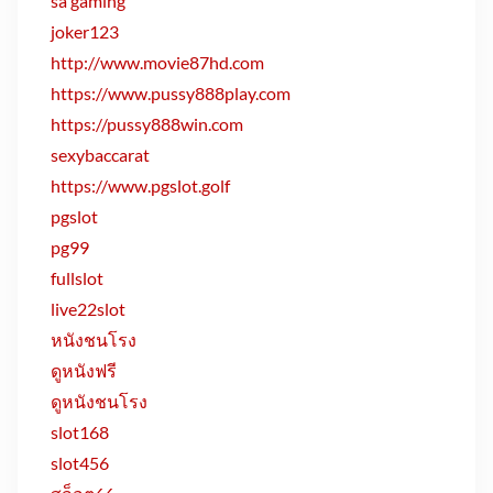
sa gaming
joker123
http://www.movie87hd.com
https://www.pussy888play.com
https://pussy888win.com
sexybaccarat
https://www.pgslot.golf
pgslot
pg99
fullslot
live22slot
หนังชนโรง
ดูหนังฟรี
ดูหนังชนโรง
slot168
slot456