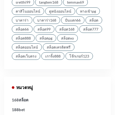
sretthi99
tangtem168
temmax69
คาสิโนออนไลน์
ดูหนังออนไลน์
ทางเข้าpg
บาคาร่า
บาคาร่า168
ปั่นแตก66
สล็อต
สล็อต66
สล็อต99
สล็อต168
สล็อต777
สล็อต888
สล็อตpg
สล็อตxo
สล็อตออนไลน์
สล็อตเครดิตฟรี
สล็อตเว็บตรง
เกาจิ้ง888
โจ๊กเกอร์123
หมวดหมู่
168สล็อต
188bet