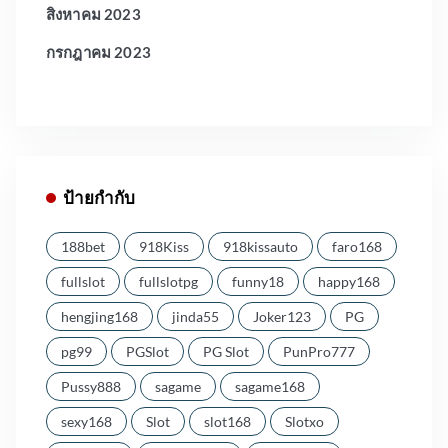
สิงหาคม 2023
กรกฎาคม 2023
ป้ายกำกับ
188bet
918Kiss
918kissauto
faro168
fullslot
fullslotpg
funny18
happy168
hengjing168
jinda55
Joker123
PG
pg99
PGSlot
PG Slot
PunPro777
Pussy888
sagame
sagame168
sexy168
Slot
slot168
Slotxo