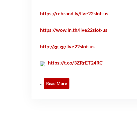
https://rebrand.ly/live22slot-us
https://wow.in.th/live22slot-us
http://gg.gg/live22slot-us
https://t.co/3ZRrET24RC
…
Read More