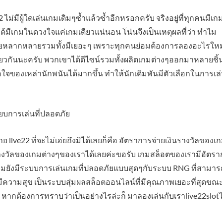
2 ไม่มีผู้ใดเล่นเกมเดิมๆซ้ำแล้วซ้ำอีกหรอกครับ จริงอยู่ที่ทุกคนมีเ
ม่ได้มีเกมในดวงใจแค่เกมเดียวแน่นอน โน่นจึงเป็นเหตุผลที่ว่า ทำไม
ยหลากหลายรวมทั้งมีเยอะๆ เพราะทุกคนย่อมต้องการลองอะไรใหม
งเดียวกันนะครับ พวกเขาได้ดีไซน์รวมทั้งผลิตเกมต่างๆออกมาหลายชิ้
ใจของเหล่านักพนันได้มากขึ้น ทำให้นักเดิมพันมีตัวเลือกในการเล
ยบการเล่นที่ปลอดภัย
ive22 ที่จะไม่เอ่ยถึงมิได้เลยก็คือ อัตราการจ่ายเงินรางวัลของเกม
งวัลของเกมต่างๆของเราได้เลยค่ะขอรับ เกมสล็อตของเรามีอัตร
มยังมีระบบการเล่นเกมที่ปลอดภัยแบบสุดๆกับระบบ RNG ที่สามาร
มีความสุข เป็นระบบสุ่มผลสล็อตออนไลน์ที่มีคุณภาพเยอะที่สุดขณะน
ากต้องการทราบว่าเป็นอย่างไรล่ะก็ มาลองเล่นกับเราlive22slotไ