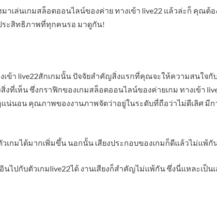
องมาเล่นเกมสล็อตออนไลน์ของค่าย ทางเข้า live22 แล้วล่ะก็ คุณต้อ
ระสิทธิภาพที่ทุกคนรอ มาดูกัน!
งเข้า live22สักเกมนั้น ปัจจัยสำคัญสิ่งแรกที่คุณจะให้ความสนใจกั
่งที่เห็น ซึ่งกราฟิกของเกมสล็อตออนไลน์ของค่ายเกม ทางเข้า liv
แน่นอน คุณภาพของงานภาพจัดว่าอยู่ในระดับที่ถือว่าไม่ดีเลิศ มีก
ัวเกมได้มากเพิ่มขึ้น นอกนั้น เสียงประกอบของเกมก็ดีแล้วไม่แพ้กั
นอินไปกับตัวเกมlive22ได้ งานเสียงก็สำคัญไม่แพ้กัน ซึ่งนี่แหละเป็นเ