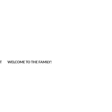
T
WELCOME TO THE FAMILY!