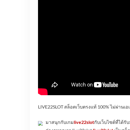
LIVE22SLOT สล็อตเว็บตรงแท้ 100% ไม่ผ่านเอเย
มาสนุกกับเกม
live22slot
กับเว็บไซต์ที่ได้