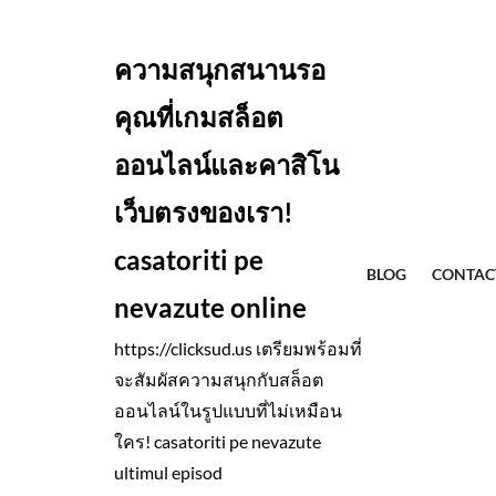
Skip
to
ความสนุกสนานรอ
content
คุณที่เกมสล็อต
ออนไลน์และคาสิโน
เว็บตรงของเรา!
casatoriti pe
BLOG
CONTAC
nevazute online
https://clicksud.us เตรียมพร้อมที่
จะสัมผัสความสนุกกับสล็อต
ออนไลน์ในรูปแบบที่ไม่เหมือน
ใคร! casatoriti pe nevazute
ultimul episod