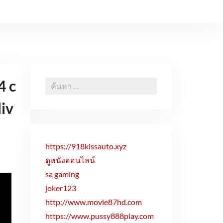
4 c
ค้นหา
สำหรับ:
liv
https://918kissauto.xyz
ดูหนังออนไลน์
sa gaming
joker123
http://www.movie87hd.com
https://www.pussy888play.com