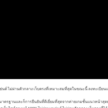
่นต์ ไม่ผ่านตัวกลาง เว็บตรงที่เหมาะสมที่สุดในขณะนี้ ลงทะเบียนเ
รับมาตรฐานและก็การยืนยันที่ดีเยี่ยมที่สุดจากค่ายเกมชั้นแนวหน้าสุ