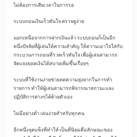
ไม่ต้องการเสียเวลาในการรอ
ระบบถอนเงินเร็วทันใจ ตรวจดูง่าย
นอกเหนือจากการฝากเงินแล้ว ระบบถอนก็เป็นอีก
หนึ่งปัจจัยที่ผู้เล่นให้ความสำคัญ ให้ความเอาใจใส่กับ
กระบวนการถอนที่รวดเร็วทันใจ เพื่อผู้เล่นสามารถ
จัดแจงยอดเงินได้สบายเพิ่มขึ้นเรื่อยๆ
ระบบที่ใช้งานง่ายช่วยลดความยุ่งยากในการทำ
รายการ ทำให้ผู้เล่นสามารถพิจารณาสถานะและ
ปฏิบัติการต่างๆได้ด้วยตัวเอง
ไม่มีอย่างต่ำ เล่นง่ายสำหรับทุกคน
อีกหนึ่งจุดแข็งที่ทำให้ เป็นที่นิยมคือลักษณะของ