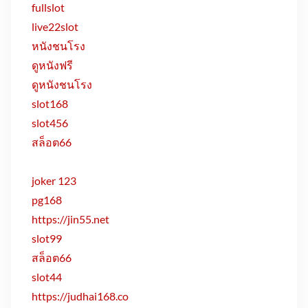
fullslot
live22slot
หนังชนโรง
ดูหนังฟรี
ดูหนังชนโรง
slot168
slot456
สล็อต66
joker 123
pg168
https://jin55.net
slot99
สล็อต66
slot44
https://judhai168.co