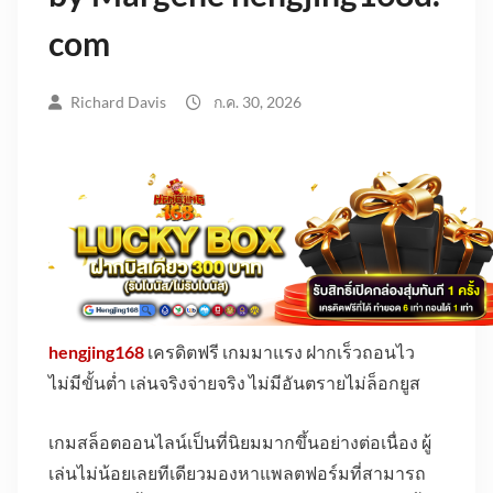
com
Richard Davis
ก.ค. 30, 2026
hengjing168
เครดิตฟรี เกมมาแรง ฝากเร็วถอนไว
ไม่มีขั้นต่ำ เล่นจริงจ่ายจริง ไม่มีอันตรายไม่ล็อกยูส
เกมสล็อตออนไลน์เป็นที่นิยมมากขึ้นอย่างต่อเนื่อง ผู้
เล่นไม่น้อยเลยทีเดียวมองหาแพลตฟอร์มที่สามารถ