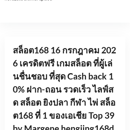
สล็อต168 16 กรกฎาคม 202
6 เครดิตฟรี เกมสล็อต ที่ผู้เล่
นชื่นชอบ ที่สุด Cash back 1
0% ฝาก-ถอน รวดเร็ว ไลฟ์ส
ด สล็อต ยิงปลา กีฬา ไพ่ สล็อ
ต168 ที่ 1 ของเอเชีย Top 39
by Margene hengjing168d.