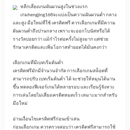
หลีกเลี่ยงเกมผันผวนสูงในช่วงแรก
เกมhengjing168จะแบ่งเป็นความผันผวนต่ำ กลาง
และสูง มือใหม่ที่ใช้ เครดิตฟรี ควรเลือกเกมที่มีความ
ผันผวนต่ำถึงปานกลาง เพราะจะออกโบนัสหรือได้
รางวัลบ่อยกว่า แม้กำไรต่อครั้งไม่สูงมาก แต่ช่วย
รักษาเครดิตและเพิ่มโอกาสทำยอดได้มั่นคงกว่า
เลือกเกมที่มีเบทเริ่มต้นต่ำ
เครดิตฟรีมักมีจำนวนจำกัด การเลือกเกมสล็อตที่
สามารถปรับ เบทเริ่มต้นต่ำ ได้ จะช่วยให้หมุนได้นาน
ขึ้น ทดลองฟีเจอร์เกมได้หลายรอบ และเรียนรู้จังหวะ
การเล่นโดยไม่เสี่ยงเครดิตหมดเร็ว เหมาะมากสำหรับ
มือใหม่
อ่านเงื่อนไขเครดิตฟรีก่อนเข้าเล่น
ก่อนเลือกเกม ควรตรวจสอบว่า เครดิตฟรีสามารถใช้