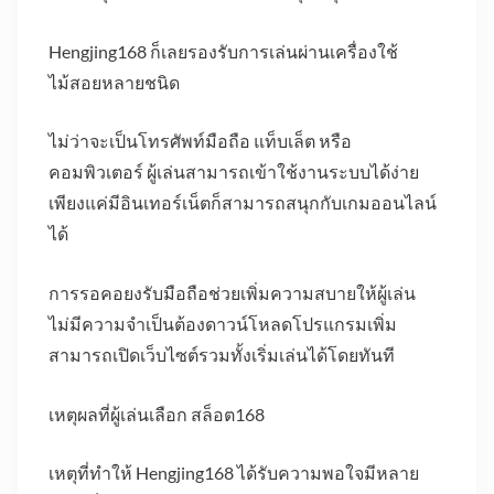
Hengjing168 ก็เลยรองรับการเล่นผ่านเครื่องใช้
ไม้สอยหลายชนิด
ไม่ว่าจะเป็นโทรศัพท์มือถือ แท็บเล็ต หรือ
คอมพิวเตอร์ ผู้เล่นสามารถเข้าใช้งานระบบได้ง่าย
เพียงแค่มีอินเทอร์เน็ตก็สามารถสนุกกับเกมออนไลน์
ได้
การรอคอยงรับมือถือช่วยเพิ่มความสบายให้ผู้เล่น
ไม่มีความจำเป็นต้องดาวน์โหลดโปรแกรมเพิ่ม
สามารถเปิดเว็บไซต์รวมทั้งเริ่มเล่นได้โดยทันที
เหตุผลที่ผู้เล่นเลือก สล็อต168
เหตุที่ทำให้ Hengjing168 ได้รับความพอใจมีหลาย