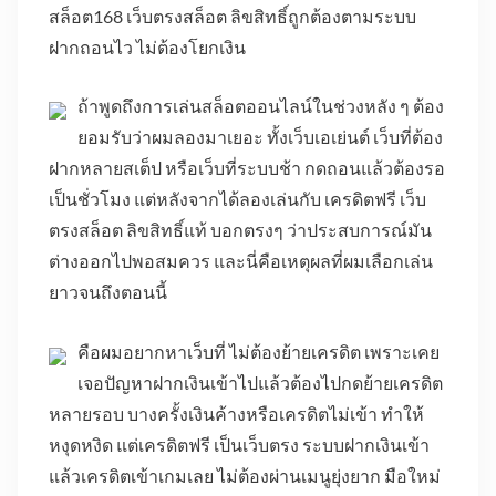
สล็อต168 เว็บตรงสล็อต ลิขสิทธิ์ถูกต้องตามระบบ
ฝากถอนไว ไม่ต้องโยกเงิน
ถ้าพูดถึงการเล่นสล็อตออนไลน์ในช่วงหลัง ๆ ต้อง
ยอมรับว่าผมลองมาเยอะ ทั้งเว็บเอเย่นต์ เว็บที่ต้อง
ฝากหลายสเต็ป หรือเว็บที่ระบบช้า กดถอนแล้วต้องรอ
เป็นชั่วโมง แต่หลังจากได้ลองเล่นกับ เครดิตฟรี เว็บ
ตรงสล็อต ลิขสิทธิ์แท้ บอกตรงๆ ว่าประสบการณ์มัน
ต่างออกไปพอสมควร และนี่คือเหตุผลที่ผมเลือกเล่น
ยาวจนถึงตอนนี้
คือผมอยากหาเว็บที่ ไม่ต้องย้ายเครดิต เพราะเคย
เจอปัญหาฝากเงินเข้าไปแล้วต้องไปกดย้ายเครดิต
หลายรอบ บางครั้งเงินค้างหรือเครดิตไม่เข้า ทำให้
หงุดหงิด แต่เครดิตฟรี เป็นเว็บตรง ระบบฝากเงินเข้า
แล้วเครดิตเข้าเกมเลย ไม่ต้องผ่านเมนูยุ่งยาก มือใหม่