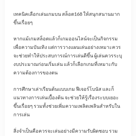
เทคนิคเลือกเล่นเกมบน สล็อต168 ให้สนุกสนานมาก
ขึ้นเรื่อยๆ
หากแม้เกมสล็อตแล้วก็เกมออนไลน์จะเป็นกิจกรรม
เพื่อความบันเทิง แต่การวางแผนเล่นอย่างเหมาะควร
จะช่วยทำให้ประสบการณ์การเล่นดีขึ้น ผู้เล่นควรระบุ
งบประมาณก่อนเริ่มเล่น แล้วก็เลือกเกมที่เหมาะกับ
ความต้องการของตน
การศึกษาเล่าเรียนต้นแบบเกม ฟีเจอร์โบนัส และก็
แนวทางการเล่นเบื้องต้น จะช่วยให้รู้เรื่องระบบเยอะ
ขึ้นเรื่อยๆ รวมทั้งช่วยเพิ่มความเพลิดเพลินสำหรับใน
การเล่น
สิ่งจำเป็นคือควรจะเล่นอย่างมีความรับผิดชอบ รวม