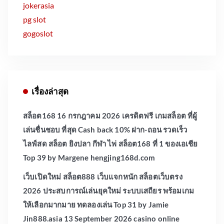
jokerasia
pg slot
gogoslot
เรื่องล่าสุด
สล็อต168 16 กรกฎาคม 2026 เครดิตฟรี เกมสล็อต ที่ผู้
เล่นชื่นชอบ ที่สุด Cash back 10% ฝาก-ถอน รวดเร็ว
ไลฟ์สด สล็อต ยิงปลา กีฬา ไพ่ สล็อต168 ที่ 1 ของเอเชีย
Top 39 by Margene hengjing168d.com
เว็บเปิดใหม่ สล็อต888 เว็บแจกหนัก สล็อตเว็บตรง
2026 ประสบการณ์เล่นยุคใหม่ ระบบเสถียร พร้อมเกม
ให้เลือกมากมาย ทดลองเล่น Top 31 by Jamie
Jin888.asia 13 September 2026 casino online