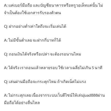
A: แค่เบอร์มือถือ และบัญชีธนาคารหรือทรูวอเล็ทแค่นั้น ไม่
จำเป็นต้องใช้เอกสารรับรองตัวตน
Q: ฝากอย่างต่ำเท่าใดถึงจะเริ่มเล่นได้
A: ไม่มีขั้นต่ำเลย จะฝากกี่บาทก็ได้
Q: ถอนเงินได้จริงหรือเปล่า จะต้องรอนานไหม
A: ได้จริง เราถอนแล้วหลายรอบ ใช้เวลาเฉลี่ยไม่เกิน 5 นาที
Q: เล่นผ่านมือถือจะกระตุกไหม ถ้าเกิดเน็ตไม่แรง
A: ไม่กระตุกเลย เนื่องจากระบบเว็บดีไซน์ให้เล่นjuad888ผ่าน
มือถือได้อย่างลื่นไหล