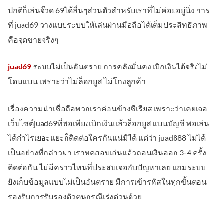
ปกติก็เล่นจ๊วด 69ได้ลื่นๆส่วนตัวสำหรับเราที่ไม่ค่อยอยู่นิ่ง การ
ที่ juad69 วางแบบระบบให้เล่นผ่านมือถือได้เต็มประสิทธิภาพ
คือจุดขายจริงๆ
juad69
ระบบไม่เป็นอันตราย การคลังมั่นคง เบิกเงินได้จริงไม่
โดนแบน เพราะว่าไม่ล็อกยูส ไม่โกงลูกค้า
เรื่องความน่าเชื่อถือพวกเราค่อนข้างซีเรียส เพราะว่าเคยเจอ
เว็บไซต์juad69ที่พอเพียงเบิกเงินแล้วล็อกยูส แบนบัญชี พอเล่น
ได้กำไรเยอะแยะก็ติดต่อใครกันแน่มิได้ แต่ว่า juad888 ไม่ได้
เป็นอย่างที่กล่าวมา เราทดสอบเล่นแล้วถอนเงินออก 3-4 ครั้ง
ติดต่อกัน ไม่มีคราวไหนที่ประสบเจอกับปัญหาเลย แถมระบบ
ยังเก็บข้อมูลแบบไม่เป็นอันตราย มีการเข้ารหัสในทุกขั้นตอน
รองรับการรับรองตัวตนกรณีเร่งด่วนด้วย