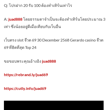
Q: โปรฝาก 20 รับ 100 ต้องทำเทิร์นเท่าไร
A:
juad888
โดยธรรมดาจำเป็นจะต้องทำเทิร์นโดยประมาณ 3
เท่า ซึ่งน้อยอยู่ดีเมื่อเทียบกับเว็บอื่น
เว็บตรง slot จ๊วด 69 30 December 2568 Gerardo casino จ๊วด
69 ที่ฮิตที่สุด Top 24
ขอขอบพระคุณอ้างอิง
juad888
https://rebrand.ly/juad69
https://cutly.info/juad69