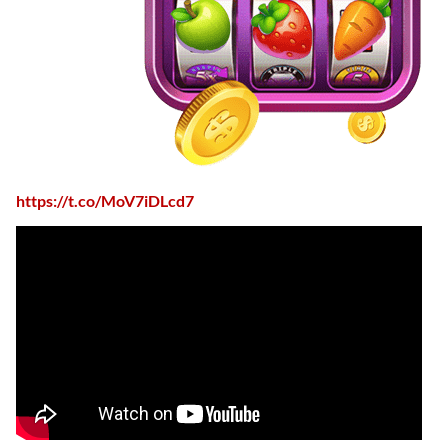
https://t.co/MoV7iDLcd7