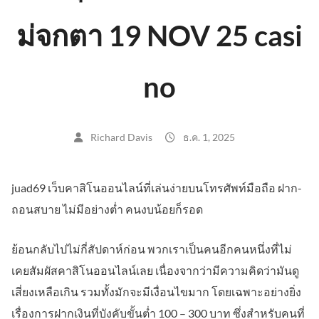
ม่จกตา 19 NOV 25 casi
no
Richard Davis
ธ.ค. 1, 2025
juad69 เว็บคาสิโนออนไลน์ที่เล่นง่ายบนโทรศัพท์มือถือ ฝาก-
ถอนสบาย ไม่มีอย่างต่ำ คนงบน้อยก็รอด
ย้อนกลับไปไม่กี่สัปดาห์ก่อน พวกเราเป็นคนอีกคนหนึ่งที่ไม่
เคยสัมผัสคาสิโนออนไลน์เลย เนื่องจากว่ามีความคิดว่ามันดู
เสี่ยงเหลือเกิน รวมทั้งมักจะมีเงื่อนไขมาก โดยเฉพาะอย่างยิ่ง
เรื่องการฝากเงินที่บังคับขั้นต่ำ 100 – 300 บาท ซึ่งสำหรับคนที่