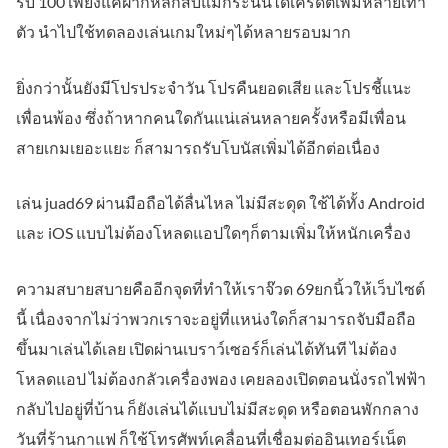
รับ 100 เพียงแค่ฝากหลักสิบแม้กระนั้นได้เครดิตเพิ่มหลายเท่า
ตัว นำไปใช้ทดลองเล่นเกมใหม่ๆได้หลายรอบมาก
ยิ่งกว่านั้นยังมีโปรประจำวัน โปรคืนยอดเสีย และโปรชี้แนะ
เพื่อนพ้อง ซึ่งถ้าหากคนใดกันแน่เล่นหลายครั้งหรือมีเพื่อน
สายเกมเยอะแยะ ก็สามารถรับโบนัสเพิ่มได้อีกต่อเนื่อง
เล่น juad69 ผ่านมือถือได้ลื่นไหล ไม่มีสะดุด ใช้ได้ทั้ง Android
และ iOS แบบไม่ต้องโหลดแอปใดๆก็ตามเพิ่มให้หนักเครื่อง
ความสบายสบายคืออีกจุดที่ทำให้เราจ๊วด 69ยกนิ้วให้เว็บไซต์
นี้ เนื่องจากไม่ว่าพวกเราจะอยู่ที่แหน่งใดก็สามารถจับมือถือ
ขึ้นมาเล่นได้เลย เปิดผ่านเบราว์เซอร์ก็เล่นได้ทันที ไม่ต้อง
โหลดแอป ไม่ต้องกลัวเครื่องพอง เคยลองเปิดตอนนั่งรถไฟฟ้า
กลับไปอยู่ที่บ้าน ก็ยังเล่นได้แบบไม่มีสะดุด หรือตอนพักกลาง
วันที่ร้านกาแฟ ก็ใช้โทรศัพท์เคลื่อนที่เชื่อมต่ออินเทอร์เน็ต