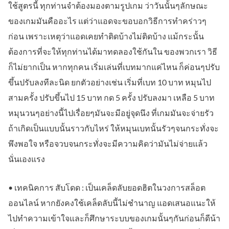
ใช้สูตรนี้ ทุกท่านจำต้องมองตามรูปเกม ว่าวันนั้นๆลักษณะ
ของเกมมันคืออะไร แต่ว่าแอดจะขอบอกวิธีการทำคร่าวๆ
ก่อน เพราะเหตุว่าแอดเคยทำติดบ้างไม่ติดบ้าง แม้กระนั้น
ต้องการที่จะให้ทุกท่านได้มาทดลองใช้กันใน ของพวกเรา วิธี
ก็ไม่ยากเป็น หากทุกคน เริ่มเล่นที่เบทมากแค่ไหน ก็ค่อนๆปรับ
ขึ้นปรับลงทีละนิด ยกตัวอย่างเช่น เริ่มที่เบท 10 บาท หมุนไป
สามครั้ง ปรับขึ้นไป 15 บาท กด 5 ครั้ง ปรับลงมา เหลือ 5 บาท
หมุนวนๆอย่างนี้ไปเรื่อยๆมันจะมีอยู่จุดนึง ที่เกมมันจะจ่ายรัว
ถ้าเกิดเป็นแบบนั้นราวกับไหร่ ให้หมุนเบทนั้นรัวๆจนกระทั่งจะ
พึงพอใจ หรือจวบจนกระทั่งจะมีความคิดว่ามันไม่จ่ายแล้ว
นั่นเองแรง
• เทคนิคการ สับโดด : เป็นเคล็ดลับยอดฮิตในวงการสล็อต
ออนไลน์ หากยังคงใช้เคล็ดลับนี้ไม่ชำนาญ แอดเสนอแนะให้
ไปทำความเข้าใจและก็ศึกษาระบบของเกมนั้นๆกันก่อนก็ดีน้า