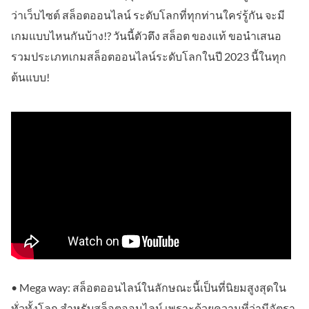
ว่าเว็บไซต์ สล็อตออนไลน์ ระดับโลกที่ทุกท่านใคร่รู้กัน จะมี
เกมแบบไหนกันบ้าง!? วันนี้ตัวตึง สล็อต ของแท้ ขอนำเสนอ
รวมประเภทเกมสล็อตออนไลน์ระดับโลกในปี 2023 นี้ในทุก
ต้นแบบ!
• Mega way: สล็อตออนไลน์ในลักษณะนี้เป็นที่นิยมสูงสุดใน
ทั่วทั้งโลก สำหรับสล็อตออนไลน์ เพราะด้วยความที่ว่ามีอัตรา