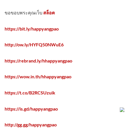
ขอขอบพระคุณเว็บ
สล็อต
https://bit.ly/happyangpao
http://ow.ly/HYFQ50NWuE6
https://rebrand.ly/hhappyangpao
https://wow.in.th/hhappyangpao
https://t.co/B2RCSUzuik
https://is.gd/happyangpao
http://gg.gg/happyangpao