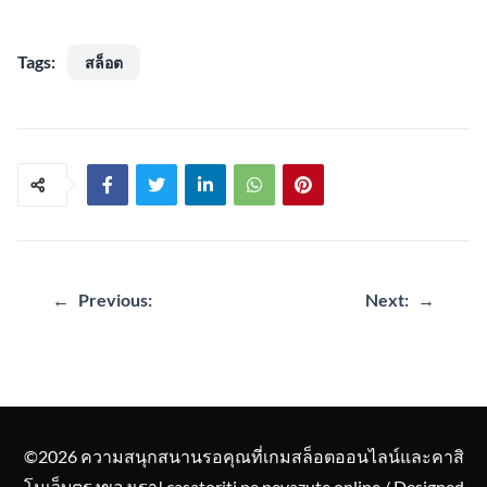
Tags:
สล็อต
←
Previous:
Next:
→
แนะแนว
เรื่อง
©2026
ความสนุกสนานรอคุณที่เกมสล็อตออนไลน์และคาสิ
โนเว็บตรงของเรา! casatoriti pe nevazute online / Designed